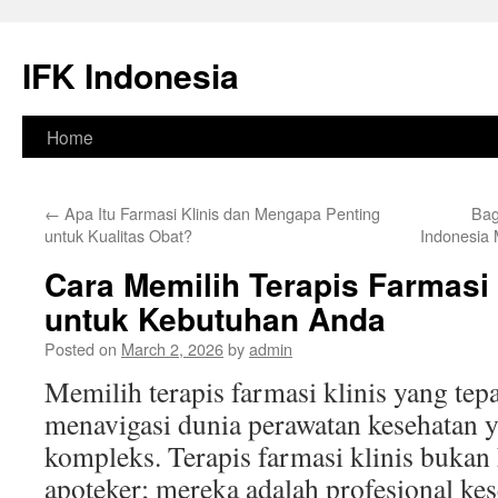
Skip
to
IFK Indonesia
content
Home
←
Apa Itu Farmasi Klinis dan Mengapa Penting
Bag
untuk Kualitas Obat?
Indonesia
Cara Memilih Terapis Farmasi 
untuk Kebutuhan Anda
Posted on
March 2, 2026
by
admin
Memilih terapis farmasi klinis yang tep
menavigasi dunia perawatan kesehatan 
kompleks. Terapis farmasi klinis bukan
apoteker; mereka adalah profesional ke