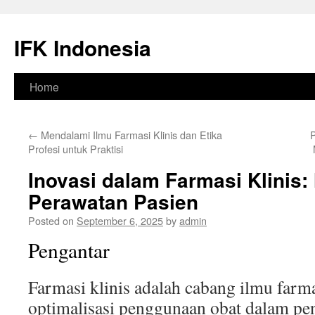
Skip
to
IFK Indonesia
content
Home
←
Mendalami Ilmu Farmasi Klinis dan Etika
P
Profesi untuk Praktisi
Inovasi dalam Farmasi Klinis
Perawatan Pasien
Posted on
September 6, 2025
by
admin
Pengantar
Farmasi klinis adalah cabang ilmu farm
optimalisasi penggunaan obat dalam pe