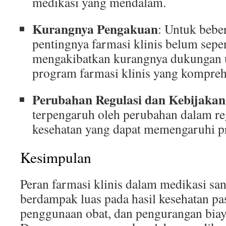
medikasi yang mendalam.
Kurangnya Pengakuan
: Untuk beber
pentingnya farmasi klinis belum sepe
mengakibatkan kurangnya dukungan 
program farmasi klinis yang kompreh
Perubahan Regulasi dan Kebijakan
terpengaruh oleh perubahan dalam re
kesehatan yang dapat memengaruhi p
Kesimpulan
Peran farmasi klinis dalam medikasi sa
berdampak luas pada hasil kesehatan p
penggunaan obat, dan pengurangan biay