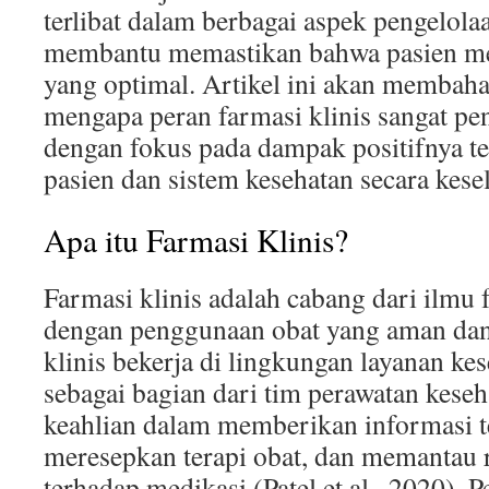
terlibat dalam berbagai aspek pengelolaa
membantu memastikan bahwa pasien m
yang optimal. Artikel ini akan membaha
mengapa peran farmasi klinis sangat pe
dengan fokus pada dampak positifnya te
pasien dan sistem kesehatan secara kese
Apa itu Farmasi Klinis?
Farmasi klinis adalah cabang dari ilmu 
dengan penggunaan obat yang aman dan 
klinis bekerja di lingkungan layanan kes
sebagai bagian dari tim perawatan kese
keahlian dalam memberikan informasi t
meresepkan terapi obat, dan memantau 
terhadap medikasi (Patel et al., 2020). 