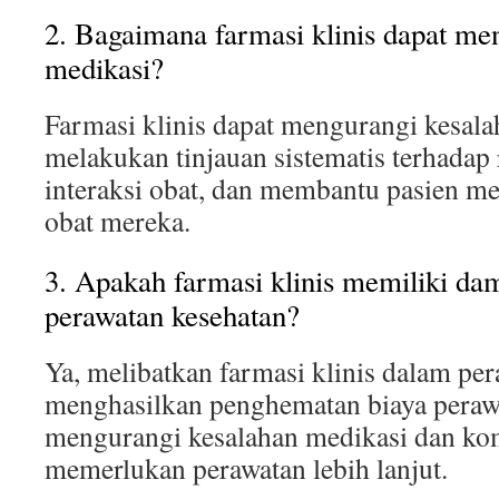
2. Bagaimana farmasi klinis dapat me
medikasi?
Farmasi klinis dapat mengurangi kesal
melakukan tinjauan sistematis terhadap
interaksi obat, dan membantu pasien 
obat mereka.
3. Apakah farmasi klinis memiliki da
perawatan kesehatan?
Ya, melibatkan farmasi klinis dalam per
menghasilkan penghematan biaya peraw
mengurangi kesalahan medikasi dan ko
memerlukan perawatan lebih lanjut.