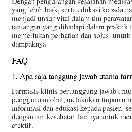
Dengan pengurangan kesalahan medikas
yang lebih baik, serta edukasi kepada pa
menjadi unsur vital dalam tim perawata
tantangan yang dihadapi dalam praktik f
memerlukan perhatian dan solusi untu
dampaknya.
FAQ
1. Apa saja tanggung jawab utama farm
Farmasis klinis bertanggung jawab un
penggunaan obat, melakukan tinjauan 
informasi dan edukasi kepada pasien, se
dengan tim kesehatan lainnya untuk mem
efektif.