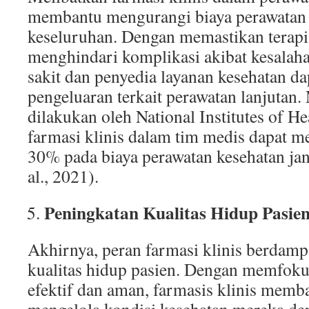
membantu mengurangi biaya perawatan 
keseluruhan. Dengan memastikan terapi
menghindari komplikasi akibat kesalah
sakit dan penyedia layanan kesehatan d
pengeluaran terkait perawatan lanjutan.
dilakukan oleh National Institutes of Hea
farmasi klinis dalam tim medis dapat 
30% pada biaya perawatan kesehatan jan
al., 2021).
Peningkatan Kualitas Hidup Pasie
Akhirnya, peran farmasi klinis berdam
kualitas hidup pasien. Dengan memfoku
efektif dan aman, farmasis klinis memb