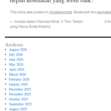
This entry was posted in
Uncategorized
. Bookmark the
permalin
←
Inovasi dalam Farmasi Klinis: 5 Tren Terkini
5 K
yang Harus Anda Ketahui
Archives
August 2026
July 2026
June 2026
May 2026
April 2026
March 2026
February 2026
January 2026
December 2025
November 2025
October 2025
September 2025
August 2025