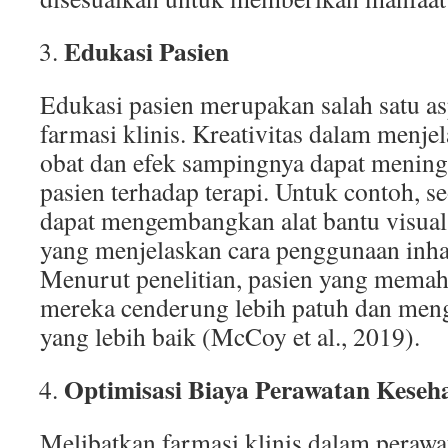
Edukasi Pasien
Edukasi pasien merupakan salah satu a
farmasi klinis. Kreativitas dalam menj
obat dan efek sampingnya dapat menin
pasien terhadap terapi. Untuk contoh, se
dapat mengembangkan alat bantu visual
yang menjelaskan cara penggunaan inha
Menurut penelitian, pasien yang mema
mereka cenderung lebih patuh dan meng
yang lebih baik (McCoy et al., 2019).
Optimisasi Biaya Perawatan Keseh
Melibatkan farmasi klinis dalam perawa