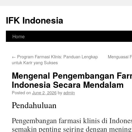
Skip
to
IFK Indonesia
content
Home
←
Program Farmasi Klinis: Panduan Lengkap
Menguasai Fa
untuk Karir yang Sukses
Mengenal Pengembangan Farma
Indonesia Secara Mendalam
Posted on
June 2, 2026
by
admin
Pendahuluan
Pengembangan farmasi klinis di Indones
semakin penting seiring dengan menin