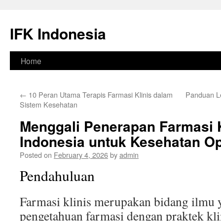
Skip
to
IFK Indonesia
content
Home
←
10 Peran Utama Terapis Farmasi Klinis dalam
Panduan L
Sistem Kesehatan
Menggali Penerapan Farmasi K
Indonesia untuk Kesehatan Op
Posted on
February 4, 2026
by
admin
Pendahuluan
Farmasi klinis merupakan bidang ilm
pengetahuan farmasi dengan praktek kli