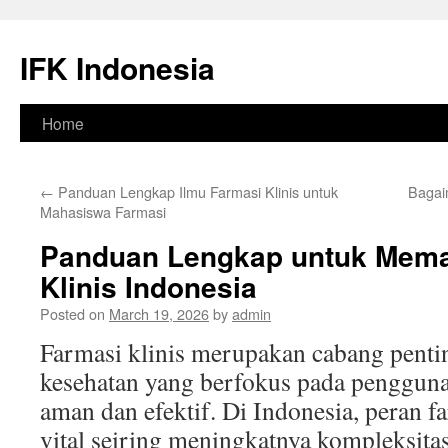
Skip
to
IFK Indonesia
content
Home
←
Panduan Lengkap Ilmu Farmasi Klinis untuk
Bagai
Mahasiswa Farmasi
Panduan Lengkap untuk Mem
Klinis Indonesia
Posted on
March 19, 2026
by
admin
Farmasi klinis merupakan cabang penti
kesehatan yang berfokus pada pengguna
aman dan efektif. Di Indonesia, peran f
vital seiring meningkatnya kompleksitas