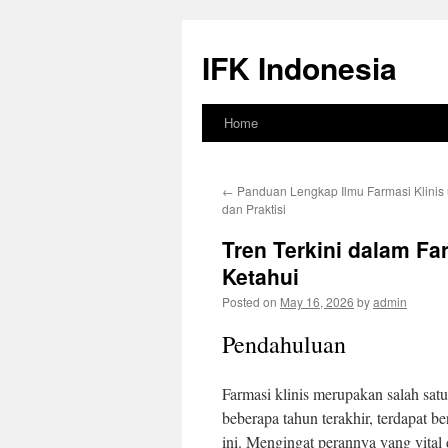
Skip
to
IFK Indonesia
content
Home
←
Panduan Lengkap Ilmu Farmasi Klinis
dan Praktisi
Tren Terkini dalam Fa
Ketahui
Posted on
May 16, 2026
by
admin
Pendahuluan
Farmasi klinis merupakan salah sat
beberapa tahun terakhir, terdapat b
ini. Mengingat perannya yang vital