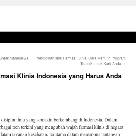
 untuk Mahasiswa
Pendidikan Ilmu Farmasi Klinis: Cara Memilih Program
Terbaik untuk Karir Anda
→
rmasi Klinis Indonesia yang Harus Anda
u disiplin ilmu yang semakin berkembang di Indonesia. Dalam
erbagai tren terkini yang mengubah wajah farmasi klinis di negara
 dalam layanan kesehatan, terutama dalam merespons tantangan