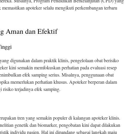
mereka. Misalnya, Program Pendidikan Berkelanjutan (CPD) yang
k memastikan apoteker selalu mengikuti perkembangan terbaru
ng Aman dan Efektif
Tinggi
ng digunakan dalam praktik klinis, pengelolaan obat berisiko
teker kini semakin memfokuskan perhatian pada evaluasi resep
enimbulkan efek samping serius. Misalnya, penggunaan obat
ropika memerlukan perhatian khusus. Apoteker berperan dalam
 risiko terjadinya efek samping.
erupakan tren yang semakin populer di kalangan apoteker klinis.
litian genetik dan biomarker, pengobatan kini dapat dilakukan
tik individu pasien. Hal ini dipandang sebagai langkah maju