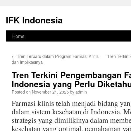
Skip
to
IFK Indonesia
content
Home
←
Tren Terbaru dalam Program Farmasi Klinis
Tren Terkini
dan Implikasinya
Tren Terkini Pengembangan Fa
Indonesia yang Perlu Diketahu
Posted on
November 21, 2025
by
admin
Farmasi klinis telah menjadi bidang ya
dalam sistem kesehatan di Indonesia. M
strategis yang dimilikinya dalam memb
kesehatan yang optimal, pemahaman yang